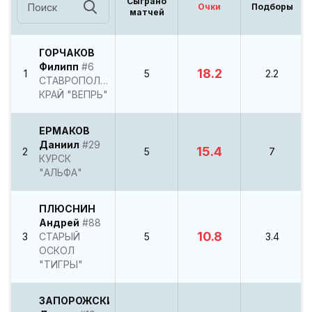
Сыграно
Очки
Подборы
матчей
ГОРЧАКОВ
Филипп
#6
18.2
1
5
2.2
СТАВРОПОЛЬСКИЙ
КРАЙ "ВЕПРЬ"
ЕРМАКОВ
Даниил
#29
15.4
2
5
7
КУРСК
"АЛЬФА"
ПЛЮСНИН
Андрей
#88
10.8
3
СТАРЫЙ
5
3.4
ОСКОЛ
"ТИГРЫ"
ЗАПОРОЖСКИЙ