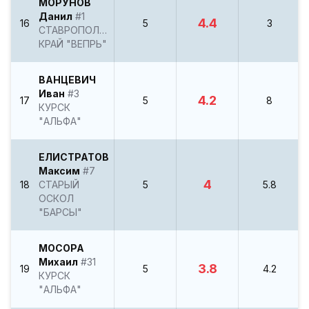
МОРУНОВ
Данил
#1
4.4
16
5
3
СТАВРОПОЛЬСКИЙ
КРАЙ "ВЕПРЬ"
ВАНЦЕВИЧ
Иван
#3
4.2
17
5
8
КУРСК
"АЛЬФА"
ЕЛИСТРАТОВ
Максим
#7
4
18
СТАРЫЙ
5
5.8
ОСКОЛ
"БАРСЫ"
МОСОРА
Михаил
#31
3.8
19
5
4.2
КУРСК
"АЛЬФА"