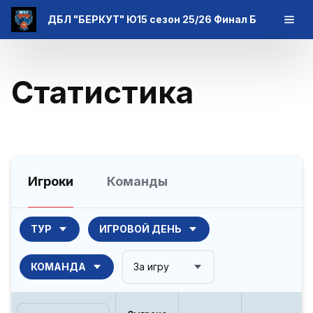
ДБЛ "БЕРКУТ" Ю15 сезон 25/26 Финал Б
Статистика
Игроки
Команды
ТУР
ИГРОВОЙ ДЕНЬ
КОМАНДА
За игру