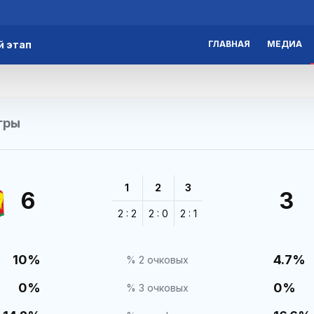
й этап
ГЛАВНАЯ
МЕДИА
гры
1
2
3
6
3
2 : 2
2 : 0
2 : 1
10%
4.7%
% 2 очковых
0%
0%
% 3 очковых