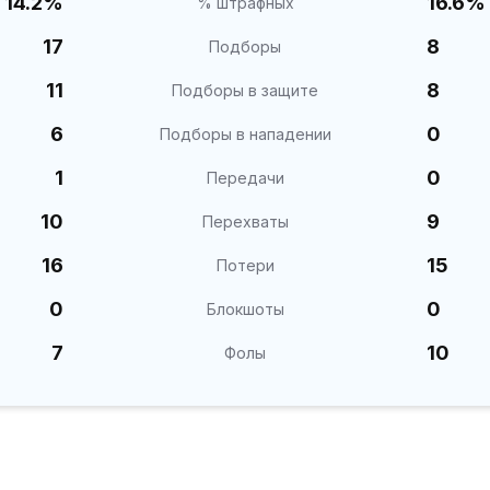
14.2%
16.6%
% штрафных
17
8
Подборы
11
8
Подборы в защите
6
0
Подборы в нападении
1
0
Передачи
10
9
Перехваты
16
15
Потери
0
0
Блокшоты
7
10
Фолы