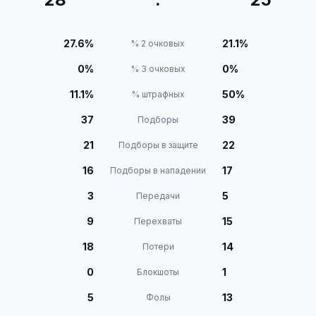
27.6%
21.1%
% 2 очковых
0%
0%
% 3 очковых
11.1%
50%
% штрафных
37
39
Подборы
21
22
Подборы в защите
16
17
Подборы в нападении
3
5
Передачи
9
15
Перехваты
18
14
Потери
0
1
Блокшоты
5
13
Фолы