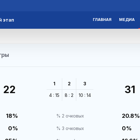
й этап
ГЛАВНАЯ
МЕДИА
гры
1
2
3
22
31
4 : 15
8 : 2
10 : 14
18%
20.8%
% 2 очковых
0%
0%
% 3 очковых