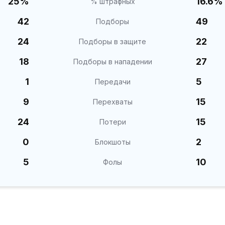
25%
16.6%
% штрафных
42
49
Подборы
24
22
Подборы в защите
18
27
Подборы в нападении
1
5
Передачи
9
15
Перехваты
24
15
Потери
0
2
Блокшоты
5
10
Фолы