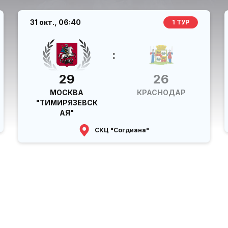
31 окт.,
06:40
1 ТУР
:
29
26
МОСКВА
КРАСНОДАР
"ТИМИРЯЗЕВСК
АЯ"
СКЦ "Согдиана"