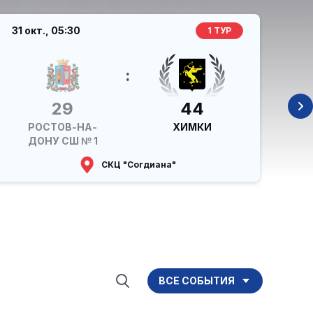
31 окт.,
05:30
30 
1 ТУР
:
29
44
РОСТОВ-НА-
ХИМКИ
ДОНУ СШ № 1
СКЦ "Согдиана"
ВСЕ СОБЫТИЯ