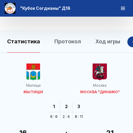
"Кубок Согдианы" Д16
Статистика
Протокол
Ход игры
Мытищи
Москва
МЫТИЩИ
МОСКВА "ДИНАМО"
1
2
3
6 : 6
2 : 4
8 : 11
16
:
21