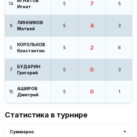
ИГНАТОВ
7
14
5
5
Игнат
ЛИННИКОВ
4
9
5
3
Матвей
КОРОЛЬКОВ
2
5
5
6
Константин
БУДАРИН
0
7
5
3
Григорий
АШИРОВ
0
15
5
1
Дмитрий
Статистика в турнире
Суммарно