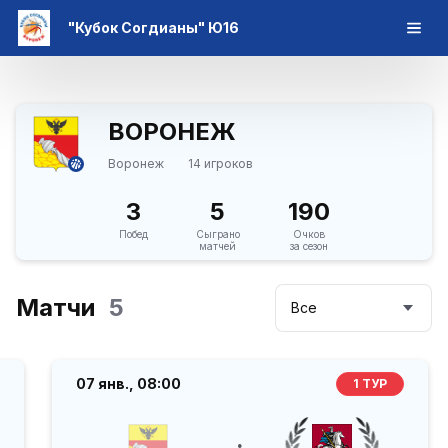
"Кубок Согдианы" Ю16
ВОРОНЕЖ
Воронеж
14 игроков
3
5
190
Побед
Сыграно
Очков
матчей
за сезон
Матчи
5
Все
07 янв.,
08:00
1 ТУР
: