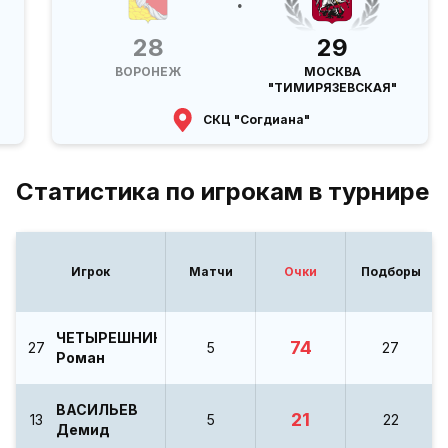
28
29
ВОРОНЕЖ
МОСКВА
"ТИМИРЯЗЕВСКАЯ"
СКЦ "Согдиана"
Статистика по игрокам в турнире
Игрок
Матчи
Очки
Подборы
ЧЕТЫРЕШНИКОВ
74
27
5
27
Роман
ВАСИЛЬЕВ
21
13
5
22
Демид